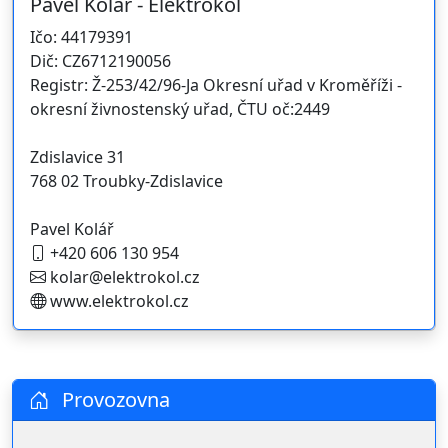
Pavel Kolář - Elektrokol
Ičo: 44179391
Dič: CZ6712190056
Registr: Ž-253/42/96-Ja Okresní uřad v Kroměříži -
okresní živnostenský uřad, ČTU oč:2449
Zdislavice 31
768 02 Troubky-Zdislavice
Pavel Kolář
+420 606 130 954
kolar@elektrokol.cz
www.elektrokol.cz
Provozovna