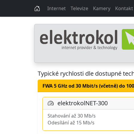
Internet
Televize
Kamery
Kontakt
Typické rychlosti dle dostupné tec
FWA 5 GHz od 30 Mbit/s (včetně) do 10
elektrokolNET-300
Stahování až 30 Mb/s
Odesílání až 15 Mb/s