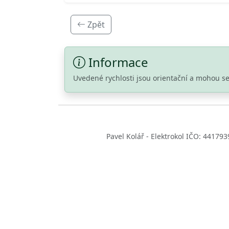
Zpět
Informace
Uvedené rychlosti jsou orientační a mohou se
Pavel Kolář - Elektrokol IČO: 44179