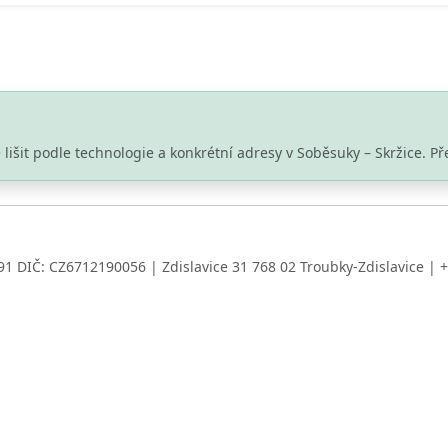
 lišit podle technologie a konkrétní adresy v Soběsuky – Skržice.
391 DIČ: CZ6712190056 | Zdislavice 31 768 02 Troubky-Zdislavice | 